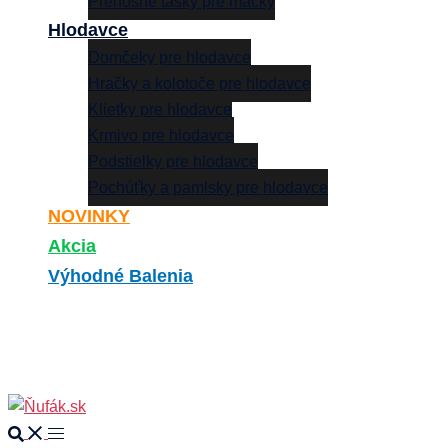
Prenosné tašky pre mačky
Hlodavce
Domčeky pre hlodavce
Hračky a kolotoče pre hlodavce
Klietky pre hlodavce
Krmivo pre hlodavce
Podstielky pre hlodavce
Pochúťky a pamlsky pre hlodavce
NOVINKY
Akcia
Výhodné Balenia
Search
0
Search
Toggle