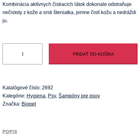
Kombinácia aktívnych čistiacich látok dokonale odstraňuje
nečistoty z kože a srsti šteniatka, jemne čistí kožu a nedráždi
ju.
množstvo
PRIDAŤ DO KOŠÍKA
BIOPET
šampón
pre
šteňatá
200
Katalógové číslo:
2692
ml
Kategórie:
Hygiena
,
Psy
,
Šampóny pre psov
Značka:
Biopet
POPIS