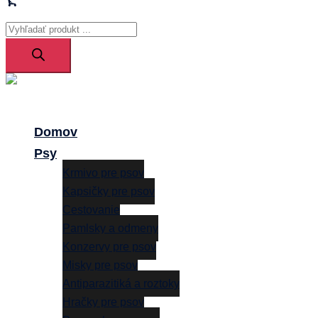
Products
search
Close
menu
Domov
Psy
Krmivo pre psov
Kapsičky pre psov
Cestovanie
Pamlsky a odmeny
Konzervy pre psov
Misky pre psov
Antiparazitiká a roztoky
Hračky pre psov