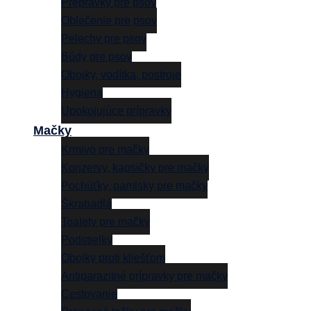
Prepravky pre psov
Oblečenie pre psov
Pelechy pre psov
Búdy pre psov
Obojky, vodítka, postroje
Hygiena
Upokojujúce prípravky
Mačky
Krmivo pre mačky
Konzervy, kapsičky pre mačky
Pochúťky, pamlsky pre mačky
Škrabadlá
Toalety pre mačky
Podstielky
Obojky proti kliešťom
Antiparazitné prípravky pre mačky
Cestovanie