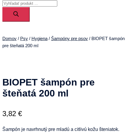
Products
menu
search
Domov
/
Psy
/
Hygiena
/
Šampóny pre psov
/ BIOPET šampón
pre šteňatá 200 ml
BIOPET šampón pre
šteňatá 200 ml
3,82
€
Šampón je navrhnutý pre mladú a citlivú kožu šteniatok.