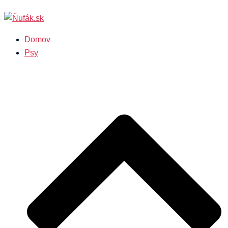
Preskočiť
na
obsah
Domov
Psy