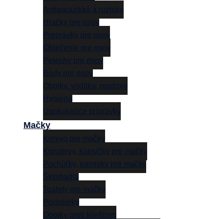
Antiparazitiká a roztoky
Hračky pre psov
Prepravky pre psov
Oblečenie pre psov
Pelechy pre psov
Búdy pre psov
Obojky, vodítka, postroje
Hygiena
Upokojujúce prípravky
Mačky
Krmivo pre mačky
Konzervy, kapsičky pre mačky
Pochúťky, pamlsky pre mačky
Škrabadlá
Toalety pre mačky
Podstielky
Obojky proti kliešťom