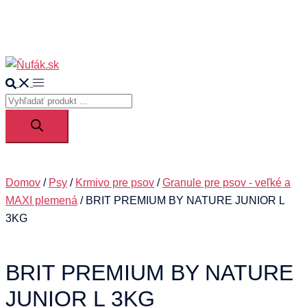
Your cart
Search
Toggle
Products
menu
search
Domov
/
Psy
/
Krmivo pre psov
/
Granule pre psov - veľké a
MAXI plemená
/ BRIT PREMIUM BY NATURE JUNIOR L
3KG
BRIT PREMIUM BY NATURE
JUNIOR L 3KG