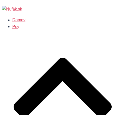
Preskočiť
na
obsah
Domov
Psy