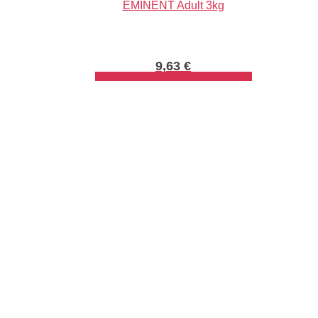
EMINENT Adult 3kg
9,63
€
PRIDAŤ DO KOŠÍKA
Info
Môj účet
Obchodné podmienky