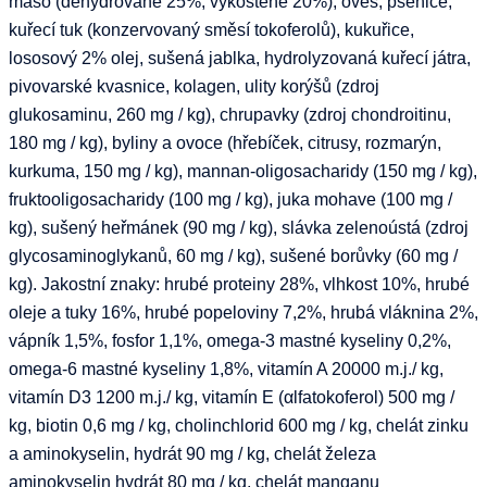
maso (dehydrované 25%, vykostěné 20%), oves, pšenice,
kuřecí tuk (konzervovaný směsí tokoferolů), kukuřice,
lososový 2% olej, sušená jablka, hydrolyzovaná kuřecí játra,
pivovarské kvasnice, kolagen, ulity korýšů (zdroj
glukosaminu, 260 mg / kg), chrupavky (zdroj chondroitinu,
180 mg / kg), byliny a ovoce (hřebíček, citrusy, rozmarýn,
kurkuma, 150 mg / kg), mannan-oligosacharidy (150 mg / kg),
fruktooligosacharidy (100 mg / kg), juka mohave (100 mg /
kg), sušený heřmánek (90 mg / kg), slávka zelenoústá (zdroj
glycosaminoglykanů, 60 mg / kg), sušené borůvky (60 mg /
kg). Jakostní znaky: hrubé proteiny 28%, vlhkost 10%, hrubé
oleje a tuky 16%, hrubé popeloviny 7,2%, hrubá vláknina 2%,
vápník 1,5%, fosfor 1,1%, omega-3 mastné kyseliny 0,2%,
omega-6 mastné kyseliny 1,8%, vitamín A 20000 m.j./ kg,
vitamín D3 1200 m.j./ kg, vitamín E (αlfatokoferol) 500 mg /
kg, biotin 0,6 mg / kg, cholinchlorid 600 mg / kg, chelát zinku
a aminokyselin, hydrát 90 mg / kg, chelát železa
aminokyselin hydrát 80 mg / kg, chelát manganu