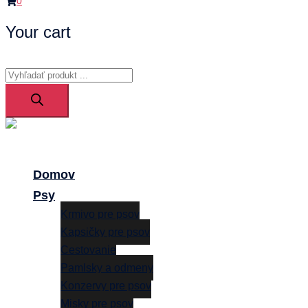
0
Your cart
Products
search
Close
menu
Domov
Psy
Krmivo pre psov
Kapsičky pre psov
Cestovanie
Pamlsky a odmeny
Konzervy pre psov
Misky pre psov