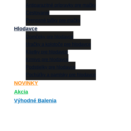
Antiparazitné prípravky pre mačky
Cestovanie
Prenosné tašky pre mačky
Hlodavce
Domčeky pre hlodavce
Hračky a kolotoče pre hlodavce
Klietky pre hlodavce
Krmivo pre hlodavce
Podstielky pre hlodavce
Pochúťky a pamlsky pre hlodavce
NOVINKY
Akcia
Výhodné Balenia
Search
0