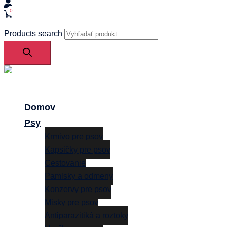
0
Products search
Close
menu
Domov
Psy
Krmivo pre psov
Kapsičky pre psov
Cestovanie
Pamlsky a odmeny
Konzervy pre psov
Misky pre psov
Antiparazitiká a roztoky