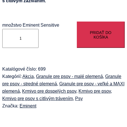
s citlivým zažívaním.
množstvo Eminent Sensitive
PRIDAŤ DO
KOŠÍKA
Katalógové číslo:
699
Kategórií:
Akcia
,
Granule pre psov - malé plemená
,
Granule
pre psov - stredné plemená
,
Granule pre psov - veľké a MAXI
plemená
,
Krmivo pre dospelých psov
,
Krmivo pre psov
,
Krmivo pre psov s citlivým trávením
,
Psy
Značka:
Eminent