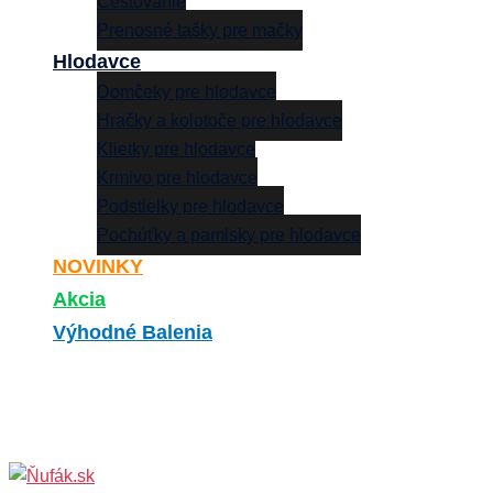
Cestovanie
Prenosné tašky pre mačky
Hlodavce
Domčeky pre hlodavce
Hračky a kolotoče pre hlodavce
Klietky pre hlodavce
Krmivo pre hlodavce
Podstielky pre hlodavce
Pochúťky a pamlsky pre hlodavce
NOVINKY
Akcia
Výhodné Balenia
Search
0