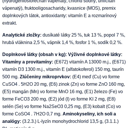
(hydrogenfosforečnan vápenatý, chlorid sodný, uhličitan
vápenatý), fruktooligosacharidy, kvasnice (MOS), premix
doplnkových látok, antioxidanty: vitamín E a rozmarínový
extrakt.
Analytické zložky:
dusíkaté látky 25 %, tuk 13 %, popol 7 %,
hrubá vláknina 2,5 %, vápnik 1,4 %, fosfor 1 %, sodík 0,2 %.
Doplnkové látky (obsah v kg): Výživné doplnkové látky:
Vitamíny a provitamíny:
(E672) vitamín A 13000 m.j., (E671)
vitamín D3 1300 m.j., vitamín E (alfatokoferol) 150 mg, taurín
500 mg.
Zlúčeniny mikroprvkov:
(E4) meď (Cu) vo forme
CuSO4 . 5H2O 20 mg, (E6) zinok (Zn) vo forme ZnO 160 mg,
(E5) mangán (Mn) vo forme MnO 16 mg, (E1) železo (Fe) vo
forme FeCO3 200 mg, (E2) jód (I) vo forme KI 2 mg, (E8)
selén (Se) vo forme Na2SeO3 0,25 mg, (E3) kobalt (Co) vo
forme CoSO4 . 7H2O 0,7 mg.
Aminokyseliny, ich soli a
analógy:
(3.2.3.) L-lyzín monohydrochlorid 13,5 g, (3.1.1.)