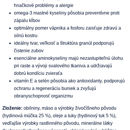
hnačkové problémy a alergie
omega-3 mastné kyseliny pôsobia preventívne proti
zápalu kĺbov
optimálny pomer vápnika a fosforu zaisťuje zdravú a
silnú kostru
ideálny tvar, veľkosť a štruktúra granúl podporujú
čistenie zubov
esenciálne aminokyseliny majú nezastupiteľnú úlohu
pri raste a vývoji svalového tkaniva a udržiavajú
dobrú kondíciu zvieraťa
vitamín E a selén pôsobia ako antioxidanty, podporujú
ochranu a regeneráciu buniek a zvyšujú
obranyschopnosť organizmu
Zloženie:
obilniny, mäso a výrobky živočíšneho pôvodu
(hydinová múčka 25 %), oleje a tuky (hydinový tuk 5 %),
vedľajšie výrobky rastlinného pôvodu, minerálne látky