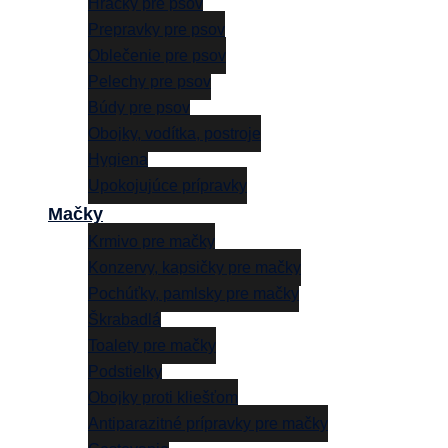
Hračky pre psov
Prepravky pre psov
Oblečenie pre psov
Pelechy pre psov
Búdy pre psov
Obojky, vodítka, postroje
Hygiena
Upokojujúce prípravky
Mačky
Krmivo pre mačky
Konzervy, kapsičky pre mačky
Pochúťky, pamlsky pre mačky
Škrabadlá
Toalety pre mačky
Podstielky
Obojky proti kliešťom
Antiparazitné prípravky pre mačky