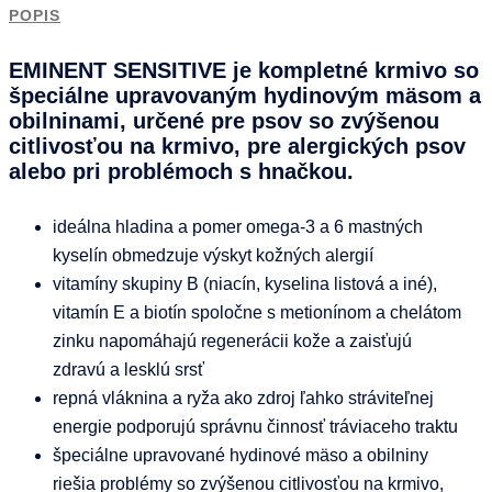
POPIS
EMINENT SENSITIVE je kompletné krmivo so
špeciálne upravovaným hydinovým mäsom a
obilninami, určené pre psov so zvýšenou
citlivosťou na krmivo, pre alergických psov
alebo pri problémoch s hnačkou.
ideálna hladina a pomer omega-3 a 6 mastných
kyselín obmedzuje výskyt kožných alergií
vitamíny skupiny B (niacín, kyselina listová a iné),
vitamín E a biotín spoločne s metionínom a chelátom
zinku napomáhajú regenerácii kože a zaisťujú
zdravú a lesklú srsť
repná vláknina a ryža ako zdroj ľahko stráviteľnej
energie podporujú správnu činnosť tráviaceho traktu
špeciálne upravované hydinové mäso a obilniny
riešia problémy so zvýšenou citlivosťou na krmivo,