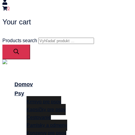
0
Your cart
Products search
Close
menu
Domov
Psy
Krmivo pre psov
Kapsičky pre psov
Cestovanie
Pamlsky a odmeny
Konzervy pre psov