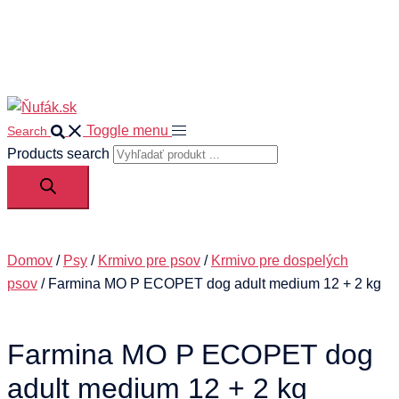
0
Your cart
Toggle menu
Search
Products search
Domov
/
Psy
/
Krmivo pre psov
/
Krmivo pre dospelých
psov
/ Farmina MO P ECOPET dog adult medium 12 + 2 kg
Farmina MO P ECOPET dog
adult medium 12 + 2 kg