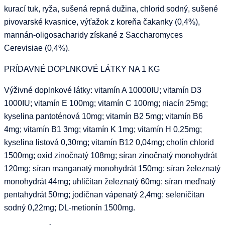
kurací tuk, ryža, sušená repná dužina, chlorid sodný, sušené
pivovarské kvasnice, výťažok z koreňa čakanky (0,4%),
mannán-oligosacharidy získané z Saccharomyces
Cerevisiae (0,4%).
PRÍDAVNÉ DOPLNKOVÉ LÁTKY NA 1 KG
Výživné doplnkové látky: vitamín A 10000IU; vitamín D3
1000IU; vitamín E 100mg; vitamín C 100mg; niacín 25mg;
kyselina pantoténová 10mg; vitamín B2 5mg; vitamín B6
4mg; vitamín B1 3mg; vitamín K 1mg; vitamín H 0,25mg;
kyselina listová 0,30mg; vitamín B12 0,04mg; cholín chlorid
1500mg; oxid zinočnatý 108mg; síran zinočnatý monohydrát
120mg; síran manganatý monohydrát 150mg; síran železnatý
monohydrát 44mg; uhličitan železnatý 60mg; síran meďnatý
pentahydrát 50mg; jodičnan vápenatý 2,4mg; seleničitan
sodný 0,22mg; DL-metionín 1500mg.