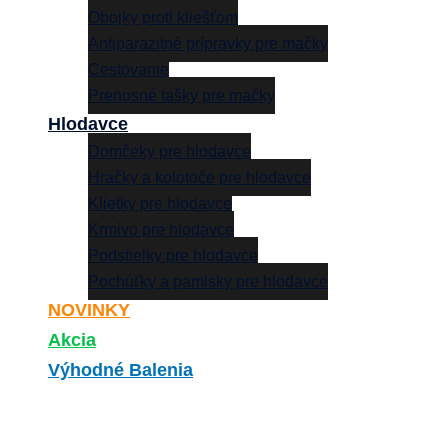
Obojky proti kliešťom
Antiparazitné prípravky pre mačky
Cestovanie
Prenosné tašky pre mačky
Hlodavce
Domčeky pre hlodavce
Hračky a kolotoče pre hlodavce
Klietky pre hlodavce
Krmivo pre hlodavce
Podstielky pre hlodavce
Pochúťky a pamlsky pre hlodavce
NOVINKY
Akcia
Výhodné Balenia
Search