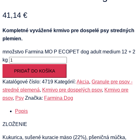
41,14
€
Kompletné vyvážené krmivo pre dospelé psy stredných
plemien.
množstvo Farmina MO P ECOPET dog adult medium 12 + 2
kg
PRIDAŤ DO KOŠÍKA
Katalógové číslo:
4719
Kategórií:
Akcia
,
Granule pre psov -
stredné plemená
,
Krmivo pre dospelých psov
,
Krmivo pre
psov
,
Psy
Značka:
Farmina Dog
Popis
ZLOŽENIE
Kukurica, sušené kuracie mäso (22%), pšeničná múčka,