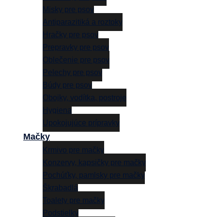
Misky pre psov
Antiparazitiká a roztoky
Hračky pre psov
Prepravky pre psov
Oblečenie pre psov
Pelechy pre psov
Búdy pre psov
Obojky, vodítka, postroje
Hygiena
Upokojujúce prípravky
Mačky
Krmivo pre mačky
Konzervy, kapsičky pre mačky
Pochúťky, pamlsky pre mačky
Škrabadlá
Toalety pre mačky
Podstielky