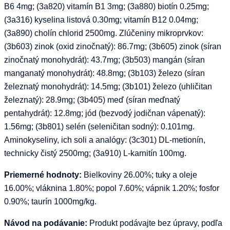
B6 4mg; (3a820) vitamín B1 3mg; (3a880) biotín 0.25mg;
(3a316) kyselina listová 0.30mg; vitamín B12 0.04mg;
(3a890) cholín chlorid 2500mg. Zlúčeniny mikroprvkov:
(3b603) zinok (oxid zinočnatý): 86.7mg; (3b605) zinok (síran
zinočnatý monohydrát): 43.7mg; (3b503) mangán (síran
manganatý monohydrát): 48.8mg; (3b103) železo (síran
železnatý monohydrát): 14.5mg; (3b101) železo (uhličitan
železnatý): 28.9mg; (3b405) meď (síran meďnatý
pentahydrát): 12.8mg; jód (bezvodý jodičnan vápenatý):
1.56mg; (3b801) selén (seleničitan sodný): 0.101mg.
Aminokyseliny, ich soli a analógy: (3c301) DL-metionín,
technicky čistý 2500mg; (3a910) L-karnitín 100mg.
Priemerné hodnoty:
Bielkoviny 26.00%; tuky a oleje
16.00%; vláknina 1.80%; popol 7.60%; vápnik 1.20%; fosfor
0.90%; taurín 1000mg/kg.
Návod na podávanie:
Produkt podávajte bez úpravy, podľa