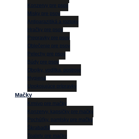
Konzervy pre psov
Misky pre psov
Antiparazitiká a roztoky
Hračky pre psov
Prepravky pre psov
Oblečenie pre psov
Pelechy pre psov
Búdy pre psov
Obojky, vodítka, postroje
Hygiena
Upokojujúce prípravky
Mačky
Krmivo pre mačky
Konzervy, kapsičky pre mačky
Pochúťky, pamlsky pre mačky
Škrabadlá
Toalety pre mačky