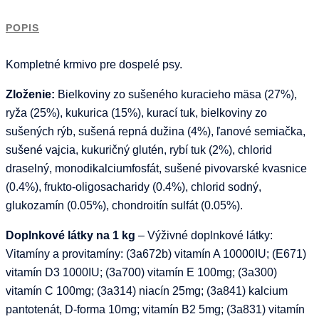
kg
POPIS
Kompletné krmivo pre dospelé psy.
Zloženie:
Bielkoviny zo sušeného kuracieho mäsa (27%),
ryža (25%), kukurica (15%), kurací tuk, bielkoviny zo
sušených rýb, sušená repná dužina (4%), ľanové semiačka,
sušené vajcia, kukuričný glutén, rybí tuk (2%), chlorid
draselný, monodikalciumfosfát, sušené pivovarské kvasnice
(0.4%), frukto-oligosacharidy (0.4%), chlorid sodný,
glukozamín (0.05%), chondroitín sulfát (0.05%).
Doplnkové látky na 1 kg
– Výživné doplnkové látky:
Vitamíny a provitamíny: (3a672b) vitamín A 10000IU; (E671)
vitamín D3 1000IU; (3a700) vitamín E 100mg; (3a300)
vitamín C 100mg; (3a314) niacín 25mg; (3a841) kalcium
pantotenát, D-forma 10mg; vitamín B2 5mg; (3a831) vitamín