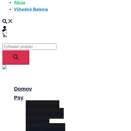
Akcia
Výhodné Balenia
Search
0
Products
search
Close
menu
Domov
Psy
Krmivo pre psov
Kapsičky pre psov
Cestovanie
Pamlsky a odmeny