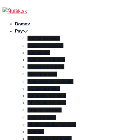
Preskočiť
na
obsah
Domov
Psy
Krmivo pre psov
Kapsičky pre psov
Cestovanie
Pamlsky a odmeny
Konzervy pre psov
Misky pre psov
Antiparazitiká a roztoky
Hračky pre psov
Prepravky pre psov
Oblečenie pre psov
Pelechy pre psov
Búdy pre psov
Obojky, vodítka, postroje
Hygiena
Upokojujúce prípravky