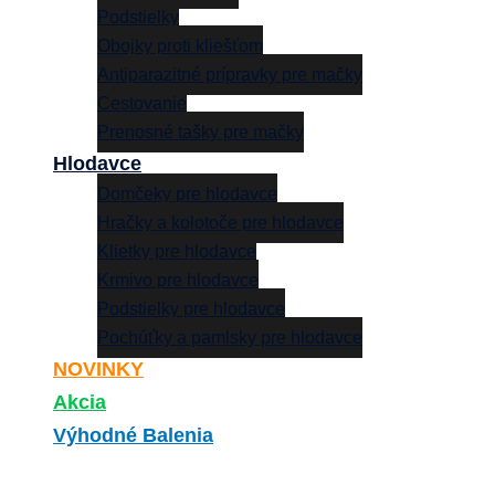
Podstielky
Obojky proti kliešťom
Antiparazitné prípravky pre mačky
Cestovanie
Prenosné tašky pre mačky
Hlodavce
Domčeky pre hlodavce
Hračky a kolotoče pre hlodavce
Klietky pre hlodavce
Krmivo pre hlodavce
Podstielky pre hlodavce
Pochúťky a pamlsky pre hlodavce
NOVINKY
Akcia
Výhodné Balenia
Search