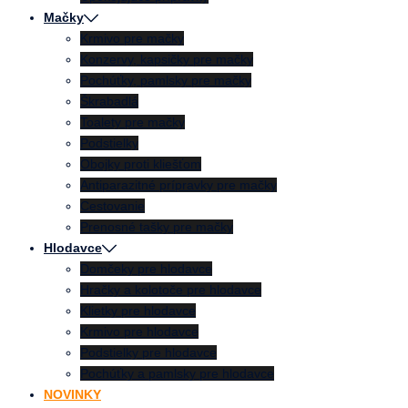
Mačky
Krmivo pre mačky
Konzervy, kapsičky pre mačky
Pochúťky, pamlsky pre mačky
Škrabadlá
Toalety pre mačky
Podstielky
Obojky proti kliešťom
Antiparazitné prípravky pre mačky
Cestovanie
Prenosné tašky pre mačky
Hlodavce
Domčeky pre hlodavce
Hračky a kolotoče pre hlodavce
Klietky pre hlodavce
Krmivo pre hlodavce
Podstielky pre hlodavce
Pochúťky a pamlsky pre hlodavce
NOVINKY