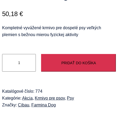
50,18
€
Kompletné vyvážené krmivo pre dospelé psy veľkých
plemien s bežnou mierou fyzickej aktivity
množstvo
PRIDAŤ DO KOŠÍKA
Farmina
MO
SP
CIBAU
dog
Katalógové číslo:
774
adult
Kategórie:
Akcia
,
Krmivo pre psov
,
Psy
maxi
Značky:
Cibau
,
Farmina Dog
12