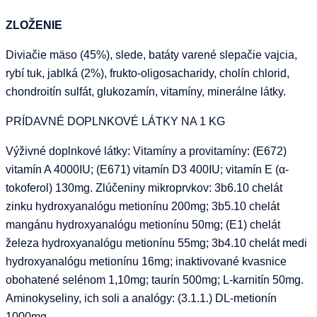
ZLOŽENIE
Diviačie mäso (45%), slede, batáty varené slepačie vajcia,
rybí tuk, jablká (2%), frukto-oligosacharidy, cholín chlorid,
chondroitín sulfát, glukozamín, vitamíny, minerálne látky.
PRÍDAVNÉ DOPLNKOVÉ LÁTKY NA 1 KG
Výživné doplnkové látky: Vitamíny a provitamíny: (E672)
vitamín A 4000IU; (E671) vitamín D3 400IU; vitamín E (α-
tokoferol) 130mg. Zlúčeniny mikroprvkov: 3b6.10 chelát
zinku hydroxyanalógu metionínu 200mg; 3b5.10 chelát
mangánu hydroxyanalógu metionínu 50mg; (E1) chelát
železa hydroxyanalógu metionínu 55mg; 3b4.10 chelát medi
hydroxyanalógu metionínu 16mg; inaktivované kvasnice
obohatené selénom 1,10mg; taurín 500mg; L-karnitín 50mg.
Aminokyseliny, ich soli a analógy: (3.1.1.) DL-metionín
1000mg.