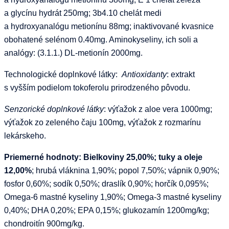
a glycínu hydrát 250mg; 3b4.10 chelát medi
a hydroxyanalógu metionínu 88mg; inaktivované kvasnice
obohatené selénom 0.40mg. Aminokyseliny, ich soli a
analógy: (3.1.1.) DL-metionín 2000mg.
Technologické doplnkové látky:
Antioxidanty
: extrakt
s vyšším podielom tokoferolu prirodzeného pôvodu.
Senzorické doplnkové látky
: výťažok z aloe vera 1000mg;
výťažok zo zeleného čaju 100mg, výťažok z rozmarínu
lekárskeho.
Priemerné hodnoty:
Bielkoviny 25,00%; tuky a oleje
12,00%
; hrubá vláknina 1,90%; popol 7,50%; vápnik 0,90%;
fosfor 0,60%; sodík 0,50%; draslík 0,90%; horčík 0,095%;
Omega-6 mastné kyseliny 1,90%; Omega-3 mastné kyseliny
0,40%; DHA 0,20%; EPA 0,15%; glukozamín 1200mg/kg;
chondroitín 900mg/kg.