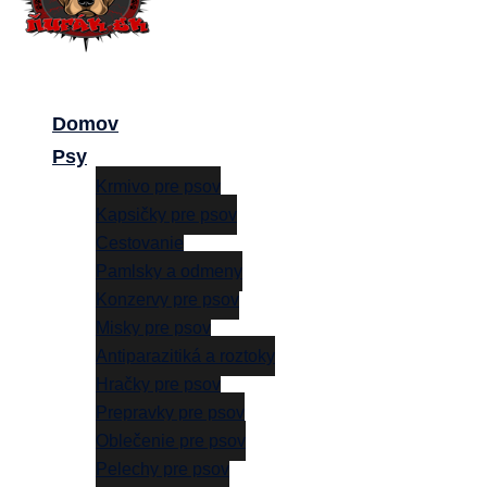
Close
menu
Domov
Psy
Krmivo pre psov
Kapsičky pre psov
Cestovanie
Pamlsky a odmeny
Konzervy pre psov
Misky pre psov
Antiparazitiká a roztoky
Hračky pre psov
Prepravky pre psov
Oblečenie pre psov
Pelechy pre psov