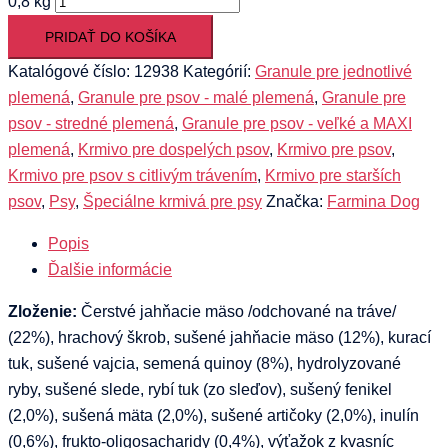
0,8 kg
PRIDAŤ DO KOŠÍKA
Katalógové číslo:
12938
Kategórií:
Granule pre jednotlivé
plemená
,
Granule pre psov - malé plemená
,
Granule pre
psov - stredné plemená
,
Granule pre psov - veľké a MAXI
plemená
,
Krmivo pre dospelých psov
,
Krmivo pre psov
,
Krmivo pre psov s citlivým trávením
,
Krmivo pre starších
psov
,
Psy
,
Špeciálne krmivá pre psy
Značka:
Farmina Dog
Popis
Ďalšie informácie
Zloženie:
Čerstvé jahňacie mäso /odchované na tráve/
(22%), hrachový škrob, sušené jahňacie mäso (12%), kurací
tuk, sušené vajcia, semená quinoy (8%), hydrolyzované
ryby, sušené slede, rybí tuk (zo sleďov), sušený fenikel
(2,0%), sušená mäta (2,0%), sušené artičoky (2,0%), inulín
(0,6%), frukto-oligosacharidy (0,4%), výťažok z kvasníc