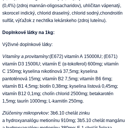
(0,4%) (zdroj mannán-oligosacharidov), uhličitan vápenatý,
skorocel indický, chlorid draselný, chlorid sodný,chondroitín
sulfát, výťažok z nechtíka lekárskeho (zdroj luteínu).
Doplnkové látky na 1kg:
Výživné doplnkové látky:
Vitamíny a provitamíny
:(E672) vitamín A 15000IU; (E671)
vitamín D3 1500IU; vitamín E (α-tokoferol) 600mg; vitamín
C 150mg; kyselina nikotínová 37,5mg; kyselina
pantoténová 15mg; vitamín B2 7,5mg; vitamín B6 6mg;
vitamín B1 4,5mg; biotín 0,38mg; kyselina listová 0,45mg;
vitamín B12 0,1mg; cholín chlorid 2500mg; betakarotén
1,5mg; taurín 1000mg; L-karnitín 250mg.
Zlúčeniny mikroprvkov
: 3b6.10 chelát zinku
a hydroxyanalógu metionínu 910mg; 3b5.10 chelát mangánu
a hydroxyanalógu metionínu 380mg; E 1 chelát železa