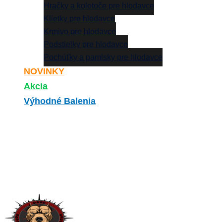
Hračky a kolotoče pre hlodavce
Klietky pre hlodavce
Krmivo pre hlodavce
Podstielky pre hlodavce
Pochúťky a pamlsky pre hlodavce
NOVINKY
Akcia
Výhodné Balenia
Search
0
Your cart