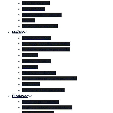
Pelechy pre psov
Búdy pre psov
Obojky, vodítka, postroje
Hygiena
Upokojujúce prípravky
Mačky
Krmivo pre mačky
Konzervy, kapsičky pre mačky
Pochúťky, pamlsky pre mačky
Škrabadlá
Toalety pre mačky
Podstielky
Obojky proti kliešťom
Antiparazitné prípravky pre mačky
Cestovanie
Prenosné tašky pre mačky
Hlodavce
Domčeky pre hlodavce
Hračky a kolotoče pre hlodavce