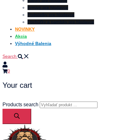
Klietky pre hlodavce
Krmivo pre hlodavce
Podstielky pre hlodavce
Pochúťky a pamlsky pre hlodavce
NOVINKY
Akcia
Výhodné Balenia
Search
0
Your cart
Products search