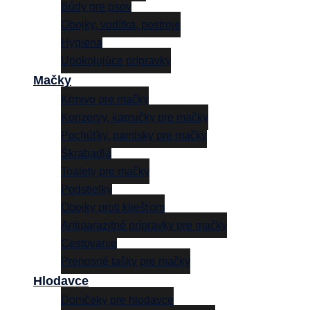
Búdy pre psov
Obojky, vodítka, postroje
Hygiena
Upokojujúce prípravky
Mačky
Krmivo pre mačky
Konzervy, kapsičky pre mačky
Pochúťky, pamlsky pre mačky
Škrabadlá
Toalety pre mačky
Podstielky
Obojky proti kliešťom
Antiparazitné prípravky pre mačky
Cestovanie
Prenosné tašky pre mačky
Hlodavce
Domčeky pre hlodavce