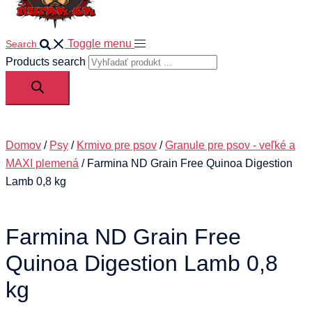
Toggle menu
Search
Products search
Domov
/
Psy
/
Krmivo pre psov
/
Granule pre psov - veľké a
MAXI plemená
/ Farmina ND Grain Free Quinoa Digestion
Lamb 0,8 kg
Farmina ND Grain Free
Quinoa Digestion Lamb 0,8
kg