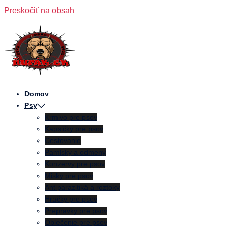
Preskočiť na obsah
Domov
Psy
Krmivo pre psov
Kapsičky pre psov
Cestovanie
Pamlsky a odmeny
Konzervy pre psov
Misky pre psov
Antiparazitiká a roztoky
Hračky pre psov
Prepravky pre psov
Oblečenie pre psov