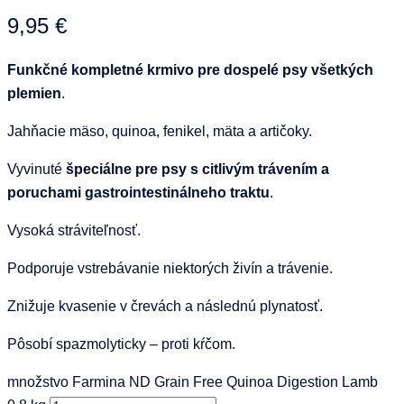
9,95
€
Funkčné kompletné krmivo pre dospelé psy všetkých
plemien
.
Jahňacie mäso, quinoa, fenikel, mäta a artičoky.
Vyvinuté
špeciálne pre psy s citlivým trávením a
poruchami gastrointestinálneho traktu
.
Vysoká stráviteľnosť.
Podporuje vstrebávanie niektorých živín a trávenie.
Znižuje kvasenie v črevách a následnú plynatosť.
Pôsobí spazmolyticky – proti kŕčom.
množstvo Farmina ND Grain Free Quinoa Digestion Lamb