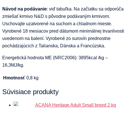
Návod na podávanie
: viď tabuľka. Na začiatku sa odporúča
zmiešať krmivo N&D s pôvodne podávaným krmivom.
Uschovajte uzatvorené na suchom a chladnom mieste.
Vyrobené 18 mesiacov pred dátumom minimálnej trvanlivosti
uvedenom na balení. Vyrobené zo surovín prednostne
pochádzajúcich z Talianska, Dánska a Francúzska.
Energetická hodnota ME (NRC2006): 3895kcal /kg –
16,3MJ/kg.
Hmotnosť
0,8 kg
Súvisiace produkty