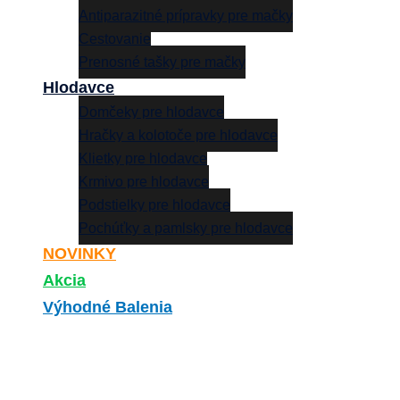
Antiparazitné prípravky pre mačky
Cestovanie
Prenosné tašky pre mačky
Hlodavce
Domčeky pre hlodavce
Hračky a kolotoče pre hlodavce
Klietky pre hlodavce
Krmivo pre hlodavce
Podstielky pre hlodavce
Pochúťky a pamlsky pre hlodavce
NOVINKY
Akcia
Výhodné Balenia
Search
0