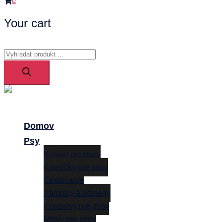
0
Your cart
Products
search
Close
menu
Domov
Psy
Krmivo pre psov
Kapsičky pre psov
Cestovanie
Pamlsky a odmeny
Konzervy pre psov
Misky pre psov