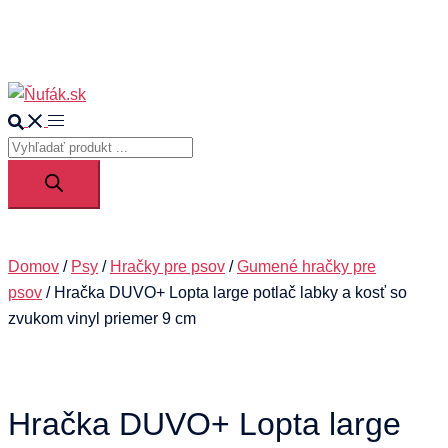
Your cart
Search
Toggle
Products
menu
search
Domov
/
Psy
/
Hračky pre psov
/
Gumené hračky pre
psov
/ Hračka DUVO+ Lopta large potlač labky a kosť so
zvukom vinyl priemer 9 cm
Hračka DUVO+ Lopta large