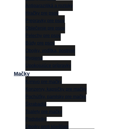
Antiparazitiká a roztoky
Hračky pre psov
Prepravky pre psov
Oblečenie pre psov
Pelechy pre psov
Búdy pre psov
Obojky, vodítka, postroje
Hygiena
Upokojujúce prípravky
Mačky
Krmivo pre mačky
Konzervy, kapsičky pre mačky
Pochúťky, pamlsky pre mačky
Škrabadlá
Toalety pre mačky
Podstielky
Obojky proti kliešťom