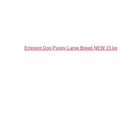
Eminent Dog Puppy Large Breed NEW 15 kg
41,73
€
PRIDAŤ DO KOŠÍKA