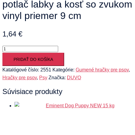
potlač labky a kosť so zvukom
vinyl priemer 9 cm
1,64
€
množstvo
Hračka
PRIDAŤ DO KOŠÍKA
DUVO+
Katalógové číslo:
2551
Kategórie:
Gumené hračky pre psov
,
Lopta
Hračky pre psov
,
Psy
Značka:
DUVO
large
potlač
Súvisiace produkty
labky
a
kosť
so
zvukom
vinyl