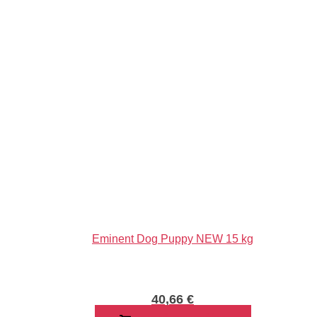
priemer
9
cm
Eminent Dog Puppy NEW 15 kg
40,66
€