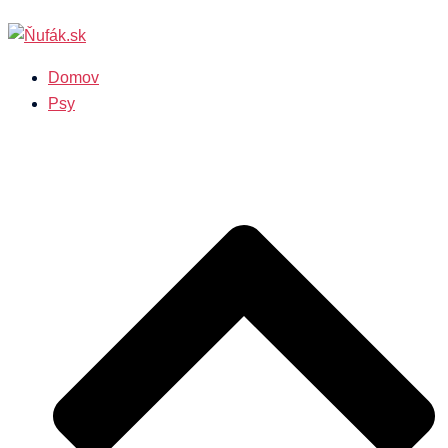
Preskočiť
na
obsah
Domov
Psy