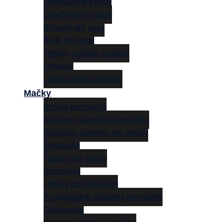
Prepravky pre psov
Oblečenie pre psov
Pelechy pre psov
Búdy pre psov
Obojky, vodítka, postroje
Hygiena
Upokojujúce prípravky
Mačky
Krmivo pre mačky
Konzervy, kapsičky pre mačky
Pochúťky, pamlsky pre mačky
Škrabadlá
Toalety pre mačky
Podstielky
Obojky proti kliešťom
Antiparazitné prípravky pre mačky
Cestovanie