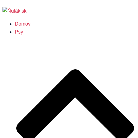
Preskočiť
na
obsah
Domov
Psy