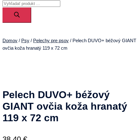
Products
menu
search
Domov
/
Psy
/
Pelechy pre psov
/ Pelech DUVO+ béžový GIANT
ovčia koža hranatý 119 x 72 cm
Pelech DUVO+ béžový
GIANT ovčia koža hranatý
119 x 72 cm
38,40
€