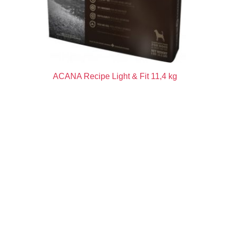
ACANA Recipe Light & Fit 11,4 kg
69,02
€
PRIDAŤ DO KOŠÍKA
Farmina MO SP CIBAU dog adult medium & maxi, sensitive
fish 12 kg