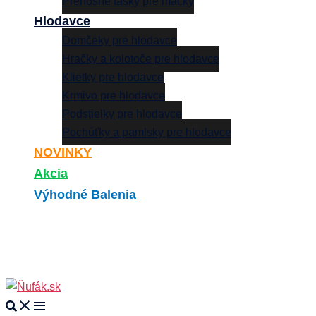
Prenosné tašky pre mačky
Hlodavce
Domčeky pre hlodavce
Hračky a kolotoče pre hlodavce
Klietky pre hlodavce
Krmivo pre hlodavce
Podstielky pre hlodavce
Pochúťky a pamlsky pre hlodavce
NOVINKY
Akcia
Výhodné Balenia
Search
0
Search
Toggle