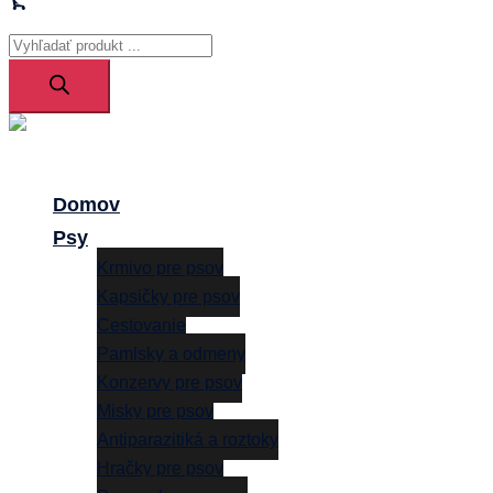
Products
search
Close
menu
Domov
Psy
Krmivo pre psov
Kapsičky pre psov
Cestovanie
Pamlsky a odmeny
Konzervy pre psov
Misky pre psov
Antiparazitiká a roztoky
Hračky pre psov