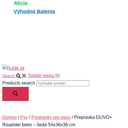
Akcia
Výhodné Balenia
Search
0
Your cart
Toggle menu
Search
Products search
Domov
/
Psy
/
Prepravky pre psov
/ Prepravka DUVO+
Roadster bielo – šedá 54x36x36 cm