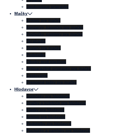
Upokojujúce prípravky
Mačky
Krmivo pre mačky
Konzervy, kapsičky pre mačky
Pochúťky, pamlsky pre mačky
Škrabadlá
Toalety pre mačky
Podstielky
Obojky proti kliešťom
Antiparazitné prípravky pre mačky
Cestovanie
Prenosné tašky pre mačky
Hlodavce
Domčeky pre hlodavce
Hračky a kolotoče pre hlodavce
Klietky pre hlodavce
Krmivo pre hlodavce
Podstielky pre hlodavce
Pochúťky a pamlsky pre hlodavce