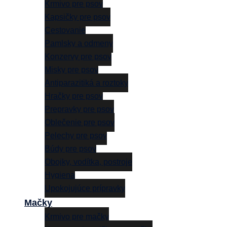
Krmivo pre psov
Kapsičky pre psov
Cestovanie
Pamlsky a odmeny
Konzervy pre psov
Misky pre psov
Antiparazitiká a roztoky
Hračky pre psov
Prepravky pre psov
Oblečenie pre psov
Pelechy pre psov
Búdy pre psov
Obojky, vodítka, postroje
Hygiena
Upokojujúce prípravky
Mačky
Krmivo pre mačky