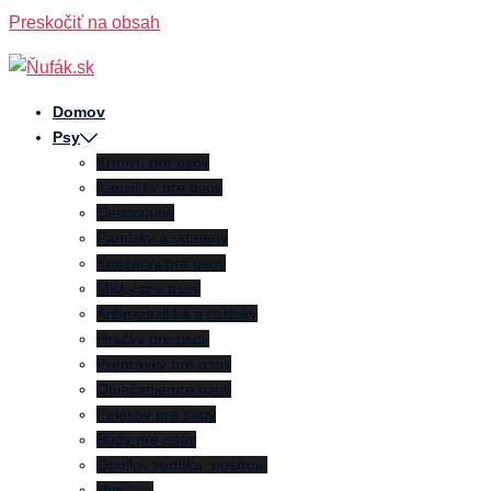
Preskočiť na obsah
Domov
Psy
Krmivo pre psov
Kapsičky pre psov
Cestovanie
Pamlsky a odmeny
Konzervy pre psov
Misky pre psov
Antiparazitiká a roztoky
Hračky pre psov
Prepravky pre psov
Oblečenie pre psov
Pelechy pre psov
Búdy pre psov
Obojky, vodítka, postroje
Hygiena