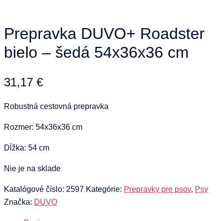
Prepravka DUVO+ Roadster
bielo – šedá 54x36x36 cm
31,17
€
Robustná cestovná prepravka
Rozmer: 54x36x36 cm
Dĺžka: 54 cm
Nie je na sklade
Katalógové číslo:
2597
Kategórie:
Prepravky pre psov
,
Psy
Značka:
DUVO