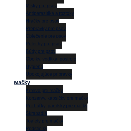
Misky pre psov
Antiparazitiká a roztoky
Hračky pre psov
Prepravky pre psov
Oblečenie pre psov
Pelechy pre psov
Búdy pre psov
Obojky, vodítka, postroje
Hygiena
Upokojujúce prípravky
Mačky
Krmivo pre mačky
Konzervy, kapsičky pre mačky
Pochúťky, pamlsky pre mačky
Škrabadlá
Toalety pre mačky
Podstielky