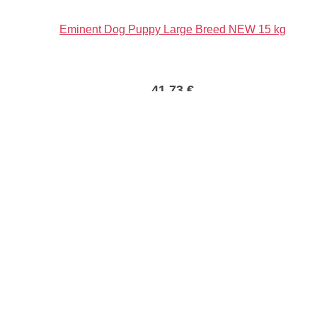
Eminent Dog Puppy Large Breed NEW 15 kg
41,73
€
PRIDAŤ DO KOŠÍKA
Info
Môj účet