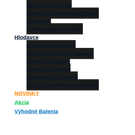
Obojky proti kliešťom
Antiparazitné prípravky pre mačky
Cestovanie
Prenosné tašky pre mačky
Hlodavce
Domčeky pre hlodavce
Hračky a kolotoče pre hlodavce
Klietky pre hlodavce
Krmivo pre hlodavce
Podstielky pre hlodavce
Pochúťky a pamlsky pre hlodavce
NOVINKY
Akcia
Výhodné Balenia
Search