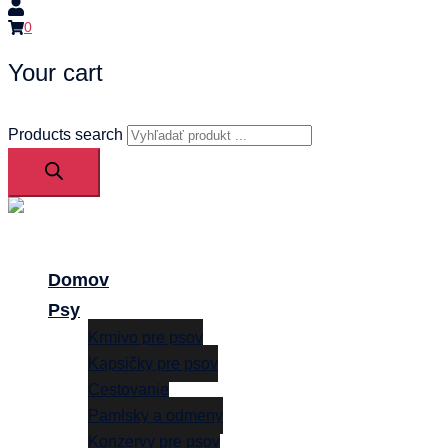
0
Your cart
Products search
Close
menu
Domov
Psy
Krmivo pre psov
Kapsičky pre psov
Cestovanie
Pamlsky a odmeny
Konzervy pre psov