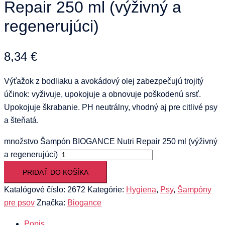
Repair 250 ml (výživný a
regenerujúci)
8,34
€
Výťažok z bodliaku a avokádový olej zabezpečujú trojitý
účinok: vyživuje, upokojuje a obnovuje poškodenú srsť.
Upokojuje škrabanie. PH neutrálny, vhodný aj pre citlivé psy
a šteňatá.
množstvo Šampón BIOGANCE Nutri Repair 250 ml (výživný
a regenerujúci)
PRIDAŤ DO KOŠÍKA
Katalógové číslo:
2672
Kategórie:
Hygiena
,
Psy
,
Šampóny
pre psov
Značka:
Biogance
Popis