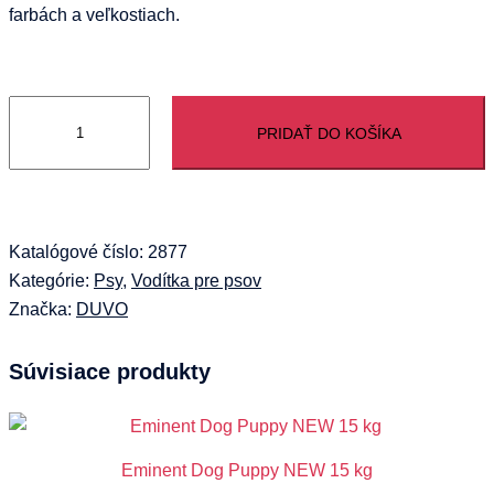
farbách a veľkostiach.
množstvo
PRIDAŤ DO KOŠÍKA
Vodítko
DUVO+
Nylon
čierne
120
Katalógové číslo:
2877
cm/15
Kategórie:
Psy
,
Vodítka pre psov
mm
Značka:
DUVO
Súvisiace produkty
Eminent Dog Puppy NEW 15 kg