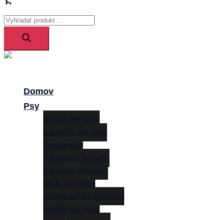
Products
search
Close
menu
Domov
Psy
Krmivo pre psov
Kapsičky pre psov
Cestovanie
Pamlsky a odmeny
Konzervy pre psov
Misky pre psov
Antiparazitiká a roztoky
Hračky pre psov