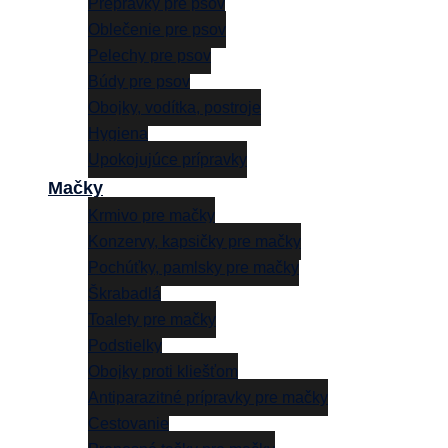
Prepravky pre psov
Oblečenie pre psov
Pelechy pre psov
Búdy pre psov
Obojky, vodítka, postroje
Hygiena
Upokojujúce prípravky
Mačky
Krmivo pre mačky
Konzervy, kapsičky pre mačky
Pochúťky, pamlsky pre mačky
Škrabadlá
Toalety pre mačky
Podstielky
Obojky proti kliešťom
Antiparazitné prípravky pre mačky
Cestovanie