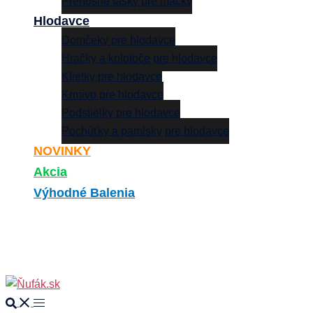
Prenosné tašky pre mačky
Hlodavce
Domčeky pre hlodavce
Hračky a kolotoče pre hlodavce
Klietky pre hlodavce
Krmivo pre hlodavce
Podstielky pre hlodavce
Pochúťky a pamlsky pre hlodavce
NOVINKY
Akcia
Výhodné Balenia
Search
0
Search
Toggle