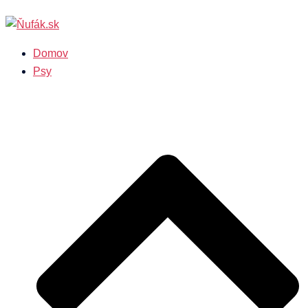
Preskočiť
na
obsah
Domov
Psy