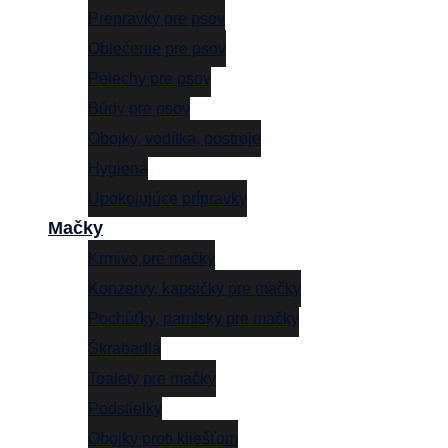
Prepravky pre psov
Oblečenie pre psov
Pelechy pre psov
Búdy pre psov
Obojky, vodítka, postroje
Hygiena
Upokojujúce prípravky
Mačky
Krmivo pre mačky
Konzervy, kapsičky pre mačky
Pochúťky, pamlsky pre mačky
Škrabadlá
Toalety pre mačky
Podstielky
Obojky proti kliešťom