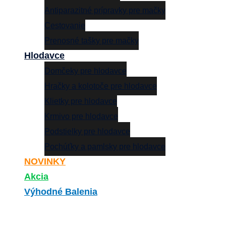
Antiparazitné prípravky pre mačky
Cestovanie
Prenosné tašky pre mačky
Hlodavce
Domčeky pre hlodavce
Hračky a kolotoče pre hlodavce
Klietky pre hlodavce
Krmivo pre hlodavce
Podstielky pre hlodavce
Pochúťky a pamlsky pre hlodavce
NOVINKY
Akcia
Výhodné Balenia
Search