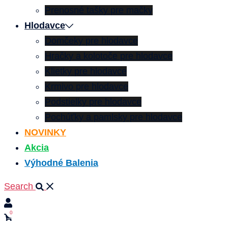
Prenosné tašky pre mačky
Hlodavce
Domčeky pre hlodavce
Hračky a kolotoče pre hlodavce
Klietky pre hlodavce
Krmivo pre hlodavce
Podstielky pre hlodavce
Pochúťky a pamlsky pre hlodavce
NOVINKY
Akcia
Výhodné Balenia
Search
0