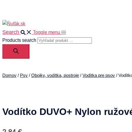
0
Search
Toggle menu
Products search
Domov
/
Psy
/
Obojky, vodítka, postroje
/
Vodítka pre psov
/ Vodít
Vodítko DUVO+ Nylon ružov
2,84
€