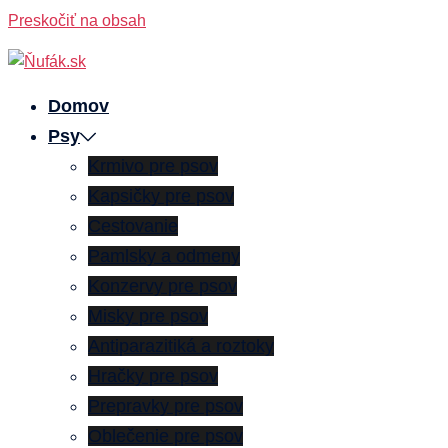
Preskočiť na obsah
Domov
Psy
Krmivo pre psov
Kapsičky pre psov
Cestovanie
Pamlsky a odmeny
Konzervy pre psov
Misky pre psov
Antiparazitiká a roztoky
Hračky pre psov
Prepravky pre psov
Oblečenie pre psov