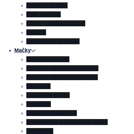
Pelechy pre psov
Búdy pre psov
Obojky, vodítka, postroje
Hygiena
Upokojujúce prípravky
Mačky
Krmivo pre mačky
Konzervy, kapsičky pre mačky
Pochúťky, pamlsky pre mačky
Škrabadlá
Toalety pre mačky
Podstielky
Obojky proti kliešťom
Antiparazitné prípravky pre mačky
Cestovanie