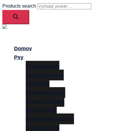
Products search
Close
menu
Domov
Psy
Krmivo pre psov
Kapsičky pre psov
Cestovanie
Pamlsky a odmeny
Konzervy pre psov
Misky pre psov
Antiparazitiká a roztoky
Hračky pre psov