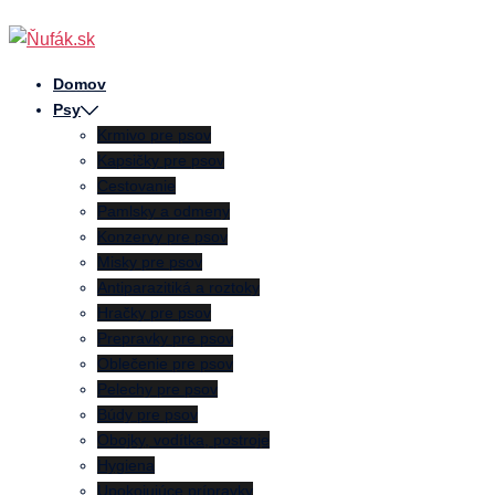
Preskočiť
na
obsah
Domov
Psy
Krmivo pre psov
Kapsičky pre psov
Cestovanie
Pamlsky a odmeny
Konzervy pre psov
Misky pre psov
Antiparazitiká a roztoky
Hračky pre psov
Prepravky pre psov
Oblečenie pre psov
Pelechy pre psov
Búdy pre psov
Obojky, vodítka, postroje
Hygiena
Upokojujúce prípravky