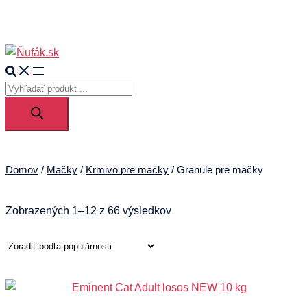
0
Search
Toggle
Products
menu
search
Domov
/
Mačky
/
Krmivo pre mačky
/ Granule pre mačky
Zoradené
Zobrazených 1–12 z 66 výsledkov
podľa
popularity