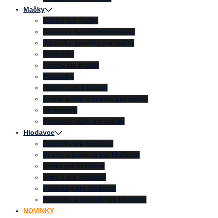
Mačky
Krmivo pre mačky
Konzervy, kapsičky pre mačky
Pochúťky, pamlsky pre mačky
Škrabadlá
Toalety pre mačky
Podstielky
Obojky proti kliešťom
Antiparazitné prípravky pre mačky
Cestovanie
Prenosné tašky pre mačky
Hlodavce
Domčeky pre hlodavce
Hračky a kolotoče pre hlodavce
Klietky pre hlodavce
Krmivo pre hlodavce
Podstielky pre hlodavce
Pochúťky a pamlsky pre hlodavce
NOVINKY