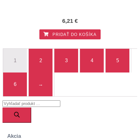
6,21
€
PRIDAŤ DO KOŠÍKA
1
2
3
4
5
6
→
Products
search
Akcia