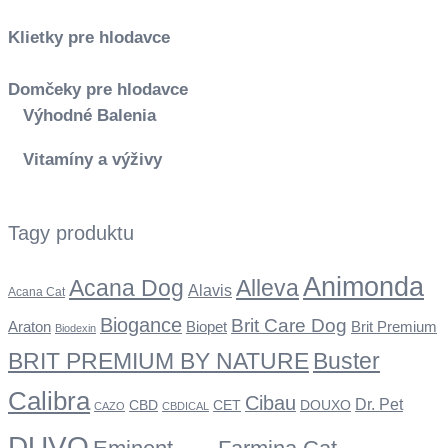
Klietky pre hlodavce
Domčeky pre hlodavce
Výhodné Balenia
Vitamíny a výživy
Tagy produktu
Animonda
Acana Dog
Alleva
Alavis
Acana Cat
Biogance
Brit Care Dog
Araton
Biopet
Brit Premium
Biodexin
BRIT PREMIUM BY NATURE
Buster
Calibra
Cibau
Dr. Pet
CBD
CET
DOUXO
CAZO
CBDICAL
DUVO