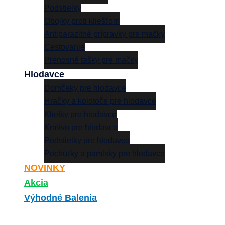
Podstielky
Obojky proti kliešťom
Antiparazitné prípravky pre mačky
Cestovanie
Prenosné tašky pre mačky
Hlodavce
Domčeky pre hlodavce
Hračky a kolotoče pre hlodavce
Klietky pre hlodavce
Krmivo pre hlodavce
Podstielky pre hlodavce
Pochúťky a pamlsky pre hlodavce
NOVINKY
Akcia
Výhodné Balenia
Search