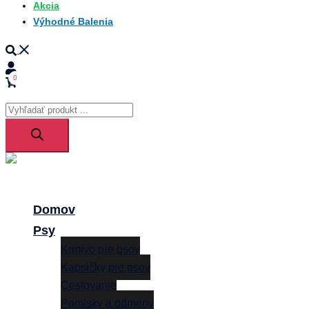
Akcia
Výhodné Balenia
Search
0
Products
search
Close
menu
Domov
Psy
Krmivo pre psov
Kapsičky pre psov
Cestovanie
Pamlsky a odmeny