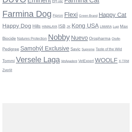
Eminent
Farmina Cat
EPI otic
Farmina Dog
Flexi
Happy Cat
Fipron
Green Brand
Kong USA
Happy Dog
Hills
ISB
Max
HIMALAYA
JK
LIMARA
Lupi
Nobby
Nuevo
Oropharma
Biocide
Natures Protection
Otofin
Samohýl Exclusive
Pedigree
Savic
Taste of the Wild
Supreme
Versele Laga
WOOLF
Tommi
VetExpert
VetAqadent
X-TRM
Zverlit