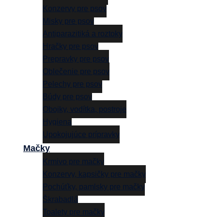
Konzervy pre psov
Misky pre psov
Antiparazitiká a roztoky
Hračky pre psov
Prepravky pre psov
Oblečenie pre psov
Pelechy pre psov
Búdy pre psov
Obojky, vodítka, postroje
Hygiena
Upokojujúce prípravky
Mačky
Krmivo pre mačky
Konzervy, kapsičky pre mačky
Pochúťky, pamlsky pre mačky
Škrabadlá
Toalety pre mačky