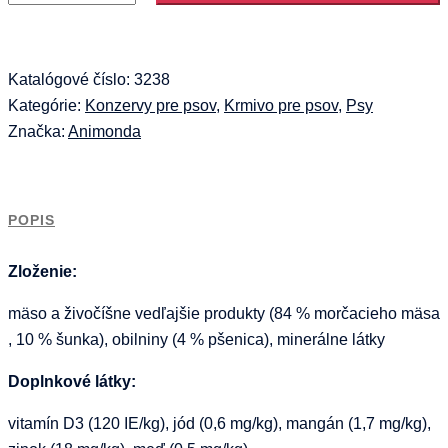
Vom
Feinsten
dog
LIGHT
Katalógové číslo:
3238
LUNCH
Kategórie:
Konzervy pre psov
,
Krmivo pre psov
,
Psy
morka
Značka:
Animonda
a
šunka
150
POPIS
g
Zloženie:
mäso a živočíšne vedľajšie produkty (84 % morčacieho mäsa
, 10 % šunka), obilniny (4 % pšenica), minerálne látky
Doplnkové látky:
vitamín D3 (120 IE/kg), jód (0,6 mg/kg), mangán (1,7 mg/kg),