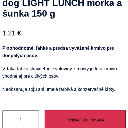
dog LIGHT LUNCH morka a
šunka 150 g
1,21
€
Plnohodnotné, ľahké a predsa vyvážené krmivo pre
dospelých psov.
Vďaka ľahko stráviteľnej svaloviny z morky je toto krmivo
vhodné aj pre citlivých psov .
Neobsahuje sóju ani umelé farbivá a konzervačné látky.
množstvo
PRIDAŤ DO KOŠÍKA
Animonda