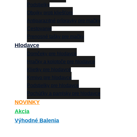
Podstielky
Obojky proti kliešťom
Antiparazitné prípravky pre mačky
Cestovanie
Prenosné tašky pre mačky
Hlodavce
Domčeky pre hlodavce
Hračky a kolotoče pre hlodavce
Klietky pre hlodavce
Krmivo pre hlodavce
Podstielky pre hlodavce
Pochúťky a pamlsky pre hlodavce
NOVINKY
Akcia
Výhodné Balenia
Search