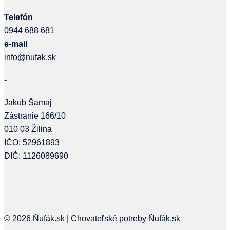
Telefón
0944 688 681
e-mail
info@nufak.sk
-
Jakub Šamaj
Zástranie 166/10
010 03 Žilina
IČO: 52961893
DIČ: 1126089690
© 2026 Ňufák.sk | Chovateľské potreby Ňufák.sk