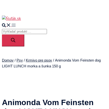
0
Search
Toggle
Products
menu
search
Domov
/
Psy
/
Krmivo pre psov
/ Animonda Vom Feinsten dog
LIGHT LUNCH morka a šunka 150 g
Animonda Vom Feinsten