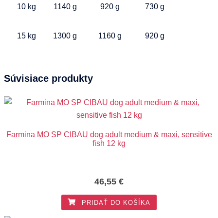
10 kg
1140 g
920 g
730 g
15 kg
1300 g
1160 g
920 g
Súvisiace produkty
Farmina MO SP CIBAU dog adult medium & maxi, sensitive
fish 12 kg
46,55
€
PRIDAŤ DO KOŠÍKA