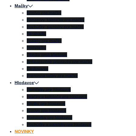
Mačky
Krmivo pre mačky
Konzervy, kapsičky pre mačky
Pochúťky, pamlsky pre mačky
Škrabadlá
Toalety pre mačky
Podstielky
Obojky proti kliešťom
Antiparazitné prípravky pre mačky
Cestovanie
Prenosné tašky pre mačky
Hlodavce
Domčeky pre hlodavce
Hračky a kolotoče pre hlodavce
Klietky pre hlodavce
Krmivo pre hlodavce
Podstielky pre hlodavce
Pochúťky a pamlsky pre hlodavce
NOVINKY