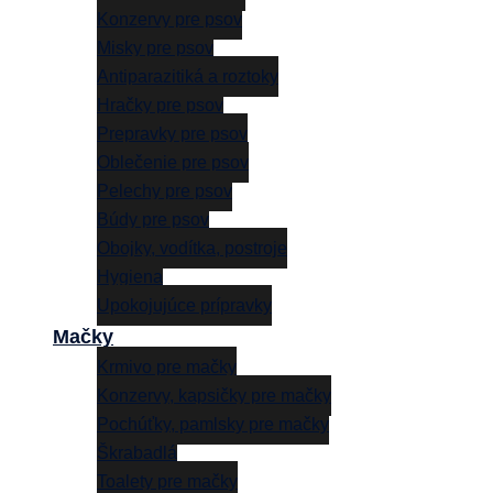
Konzervy pre psov
Misky pre psov
Antiparazitiká a roztoky
Hračky pre psov
Prepravky pre psov
Oblečenie pre psov
Pelechy pre psov
Búdy pre psov
Obojky, vodítka, postroje
Hygiena
Upokojujúce prípravky
Mačky
Krmivo pre mačky
Konzervy, kapsičky pre mačky
Pochúťky, pamlsky pre mačky
Škrabadlá
Toalety pre mačky