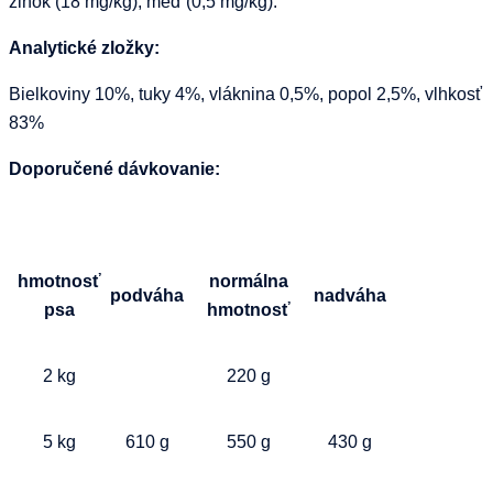
zinok (18 mg/kg), meď (0,5 mg/kg).
Analytické zložky:
Bielkoviny 10%, tuky 4%, vláknina 0,5%, popol 2,5%, vlhkosť
83%
Doporučené dávkovanie:
hmotnosť
normálna
podváha
nadváha
psa
hmotnosť
2 kg
220 g
5 kg
610 g
550 g
430 g