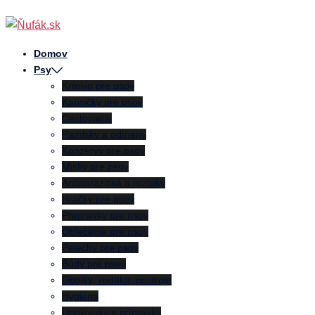
Preskočiť
na
obsah
Domov
Psy
Krmivo pre psov
Kapsičky pre psov
Cestovanie
Pamlsky a odmeny
Konzervy pre psov
Misky pre psov
Antiparazitiká a roztoky
Hračky pre psov
Prepravky pre psov
Oblečenie pre psov
Pelechy pre psov
Búdy pre psov
Obojky, vodítka, postroje
Hygiena
Upokojujúce prípravky