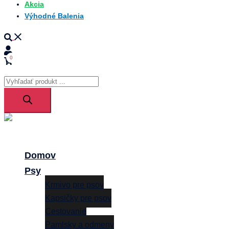
Akcia
Výhodné Balenia
Search
0
Products
search
Close
menu
Domov
Psy
Krmivo pre psov
Kapsičky pre psov
Cestovanie
Pamlsky a odmeny