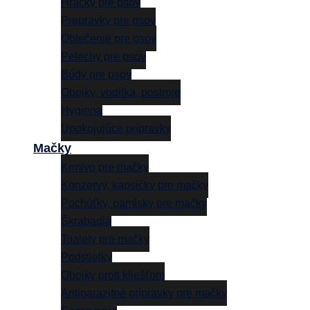
Hračky pre psov
Prepravky pre psov
Oblečenie pre psov
Pelechy pre psov
Búdy pre psov
Obojky, vodítka, postroje
Hygiena
Upokojujúce prípravky
Mačky
Krmivo pre mačky
Konzervy, kapsičky pre mačky
Pochúťky, pamlsky pre mačky
Škrabadlá
Toalety pre mačky
Podstielky
Obojky proti kliešťom
Antiparazitné prípravky pre mačky