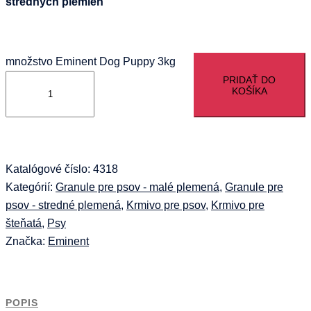
stredných plemien
množstvo Eminent Dog Puppy 3kg
PRIDAŤ DO
KOŠÍKA
Katalógové číslo:
4318
Kategórií:
Granule pre psov - malé plemená
,
Granule pre
psov - stredné plemená
,
Krmivo pre psov
,
Krmivo pre
šteňatá
,
Psy
Značka:
Eminent
POPIS