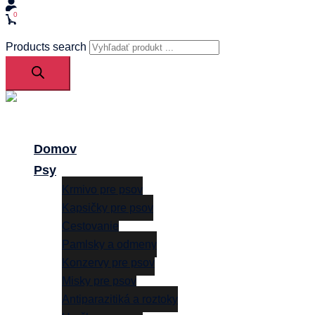
0
Products search
Close
menu
Domov
Psy
Krmivo pre psov
Kapsičky pre psov
Cestovanie
Pamlsky a odmeny
Konzervy pre psov
Misky pre psov
Antiparazitiká a roztoky