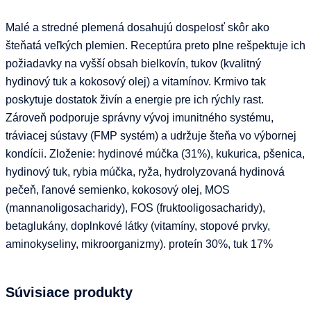
Malé a stredné plemená dosahujú dospelosť skôr ako
šteňatá veľkých plemien. Receptúra ​​preto plne rešpektuje ich
požiadavky na vyšší obsah bielkovín, tukov (kvalitný
hydinový tuk a kokosový olej) a vitamínov. Krmivo tak
poskytuje dostatok živín a energie pre ich rýchly rast.
Zároveň podporuje správny vývoj imunitného systému,
tráviacej sústavy (FMP systém) a udržuje šteňa vo výbornej
kondícii. Zloženie: hydinové múčka (31%), kukurica, pšenica,
hydinový tuk, rybia múčka, ryža, hydrolyzovaná hydinová
pečeň, ľanové semienko, kokosový olej, MOS
(mannanoligosacharidy), FOS (fruktooligosacharidy),
betaglukány, doplnkové látky (vitamíny, stopové prvky,
aminokyseliny, mikroorganizmy). proteín 30%, tuk 17%
Súvisiace produkty