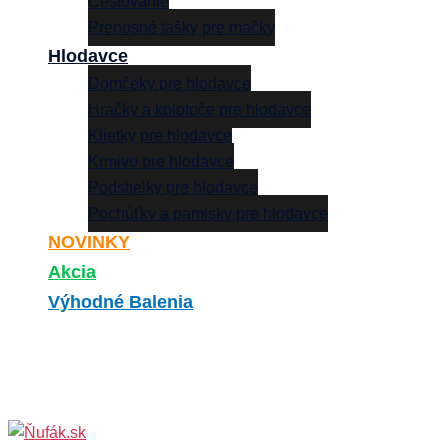
Cestovanie
Prenosné tašky pre mačky
Hlodavce
Domčeky pre hlodavce
Hračky a kolotoče pre hlodavce
Klietky pre hlodavce
Krmivo pre hlodavce
Podstielky pre hlodavce
Pochúťky a pamlsky pre hlodavce
NOVINKY
Akcia
Výhodné Balenia
Search
0