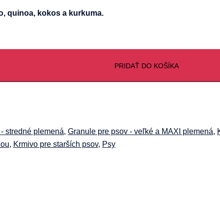
, quinoa, kokos a kurkuma.
PRIDAŤ DO KOŠÍKA
 - stredné plemená
,
Granule pre psov - veľké a MAXI plemená
,
hou
,
Krmivo pre starších psov
,
Psy