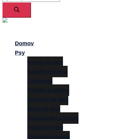
search
Close
menu
Domov
Psy
Krmivo pre psov
Kapsičky pre psov
Cestovanie
Pamlsky a odmeny
Konzervy pre psov
Misky pre psov
Antiparazitiká a roztoky
Hračky pre psov
Prepravky pre psov