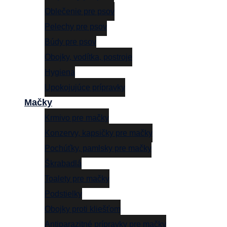
Oblečenie pre psov
Pelechy pre psov
Búdy pre psov
Obojky, vodítka, postroje
Hygiena
Upokojujúce prípravky
Mačky
Krmivo pre mačky
Konzervy, kapsičky pre mačky
Pochúťky, pamlsky pre mačky
Škrabadlá
Toalety pre mačky
Podstielky
Obojky proti kliešťom
Antiparazitné prípravky pre mačky