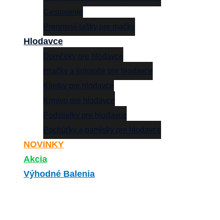
Cestovanie
Prenosné tašky pre mačky
Hlodavce
Domčeky pre hlodavce
Hračky a kolotoče pre hlodavce
Klietky pre hlodavce
Krmivo pre hlodavce
Podstielky pre hlodavce
Pochúťky a pamlsky pre hlodavce
NOVINKY
Akcia
Výhodné Balenia
Search