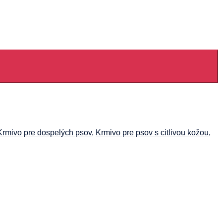
Krmivo pre dospelých psov
,
Krmivo pre psov s citlivou kožou
,