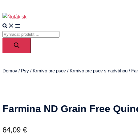
0
Toggle
Search
menu
Products
search
Domov
/
Psy
/
Krmivo pre psov
/
Krmivo pre psov s nadváhou
/ Fa
Farmina ND Grain Free Quin
64,09
€