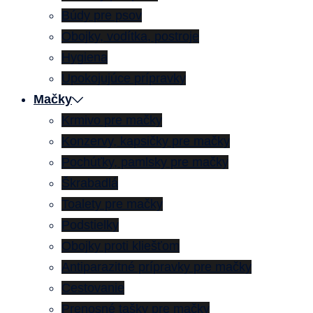
Búdy pre psov
Obojky, vodítka, postroje
Hygiena
Upokojujúce prípravky
Mačky
Krmivo pre mačky
Konzervy, kapsičky pre mačky
Pochúťky, pamlsky pre mačky
Škrabadlá
Toalety pre mačky
Podstielky
Obojky proti kliešťom
Antiparazitné prípravky pre mačky
Cestovanie
Prenosné tašky pre mačky