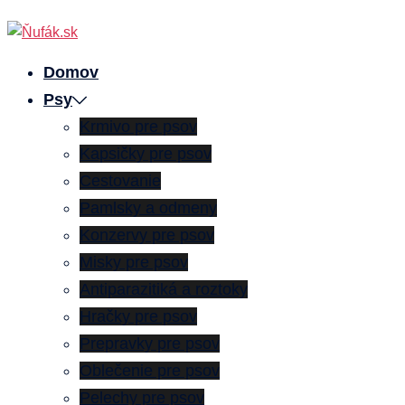
Preskočiť
na
obsah
Domov
Psy
Krmivo pre psov
Kapsičky pre psov
Cestovanie
Pamlsky a odmeny
Konzervy pre psov
Misky pre psov
Antiparazitiká a roztoky
Hračky pre psov
Prepravky pre psov
Oblečenie pre psov
Pelechy pre psov