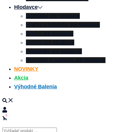
Hlodavce
Domčeky pre hlodavce
Hračky a kolotoče pre hlodavce
Klietky pre hlodavce
Krmivo pre hlodavce
Podstielky pre hlodavce
Pochúťky a pamlsky pre hlodavce
NOVINKY
Akcia
Výhodné Balenia
Search
0
Products